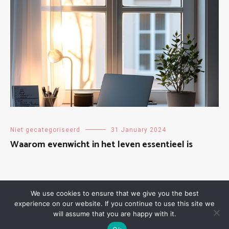
Niet gecategoriseerd
31 January 2024
Waarom evenwicht in het leven essentieel is
We use cookies to ensure that we give you the best
experience on our website. If you continue to use this site we
will assume that you are happy with it.
Copyright © 2026
buurtwijzer.be
. All rights reserved. Theme:
Cenote
by ThemeGrill. Powered by
WordPress
.