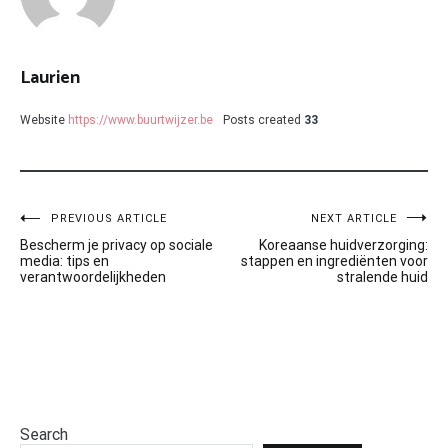
Laurien
Website
https://www.buurtwijzer.be
Posts created
33
Post
PREVIOUS ARTICLE
NEXT ARTICLE
Bescherm je privacy op sociale
Koreaanse huidverzorging:
navigation
media: tips en
stappen en ingrediënten voor
verantwoordelijkheden
stralende huid
Search