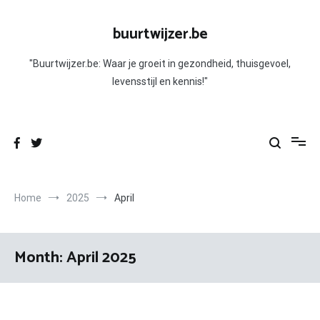
Skip
to
buurtwijzer.be
content
"Buurtwijzer.be: Waar je groeit in gezondheid, thuisgevoel,
levensstijl en kennis!"
Home
2025
April
Month:
April 2025