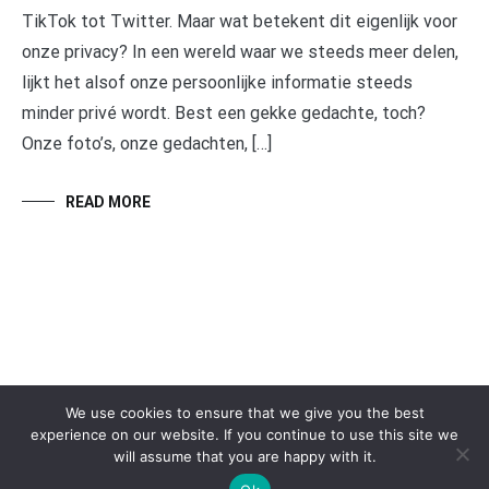
TikTok tot Twitter. Maar wat betekent dit eigenlijk voor
onze privacy? In een wereld waar we steeds meer delen,
lijkt het alsof onze persoonlijke informatie steeds
minder privé wordt. Best een gekke gedachte, toch?
Onze foto’s, onze gedachten, […]
READ MORE
We use cookies to ensure that we give you the best
experience on our website. If you continue to use this site we
will assume that you are happy with it.
Copyright © 2026
buurtwijzer.be
. All rights reserved. Theme:
Cenote
by ThemeGrill. Powered by
WordPress
.